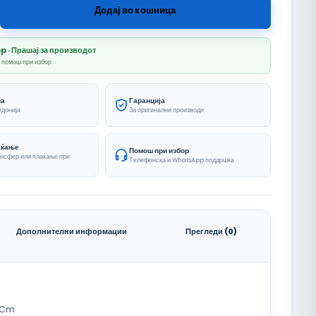
Додај во кошница
· Прашај за производот
и помош при избор
ва
Гаранција
едонија
За оригинални производи
аќање
Помош при избор
ансфер или плаќање при
Телефонска и WhatsApp поддршка
Дополнителни информации
Прегледи (0)
 Cm