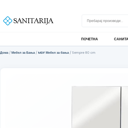
Скокни до содржината
+389 75 296 634
info@sanitarija.mk
Бесплатна достава над 10.000 МКД
Пребарај производи
ПОЧЕТНА
САНИТ
Дома
/
Мебел за Бања
/
MDF Мебел за бања
/ Sempre 80 cm