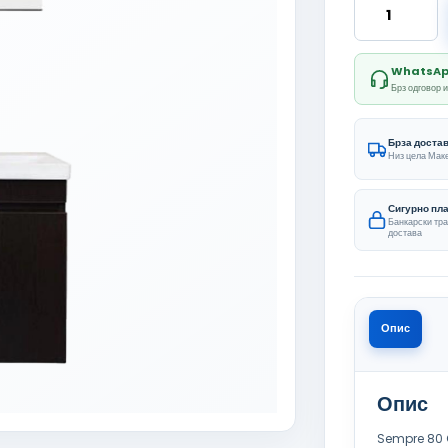
WhatsApp 
Брз одговор 
Брза доста
Низ цела Мак
Сигурно пл
Банкарски тр
достава
Опис
Опис
Sempre 80