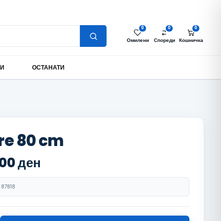
Најава за партнери
Моја сметка
MK
0
0
0
Омилени
Спореди
Кошничка
МИ
ОСТАНАТИ
e 80 cm
,00
ден
87818
m количина