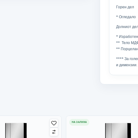
Горен дел
* Огледало
Долниот де
* Изработен
** Тело МД
** Порцелан
**** За гол
и димензии.
НА ЗАЛИХА