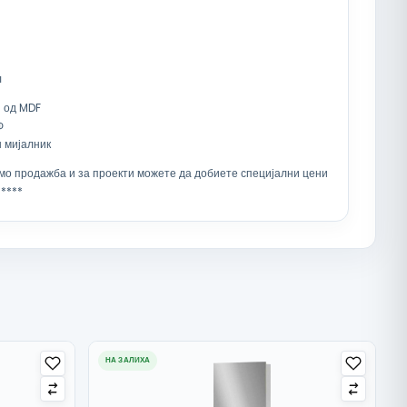
л
 од MDF
Ф
 мијалник
емо продажба и за проекти можете да добиете специјални цени
 ****
НА ЗАЛИХА