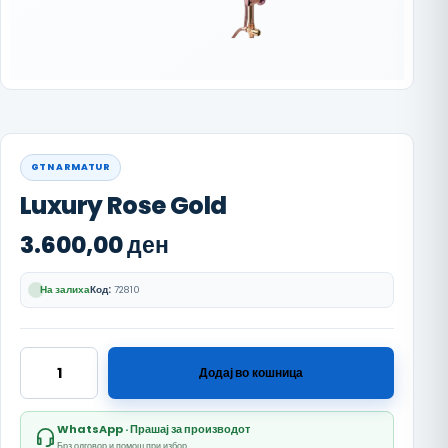
GTN ARMATUR
Luxury Rose Gold
3.600,00
ден
На залиха
Код:
72810
Luxury Rose Gold количина
Додај во кошница
WhatsApp · Прашај за производот
Брз одговор и помош при избор