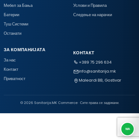
Мебел за Бања
Услови и Правила
Батерии
Следење на нарачки
Туш Системи
Останати
ЗА КОМПАНИЈАТА
КОНТАКТ
За нас
+389 75 296 634
Контакт
info@sanitarija.mk
Приватност
Maleardi BB, Gostivar
© 2026 Sanitarija.MK Commerce · Сите права се задржани.
WA