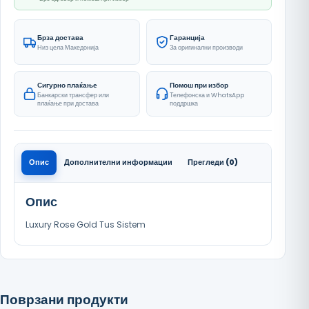
Брза достава
Гаранција
Низ цела Македонија
За оригинални производи
Сигурно плаќање
Помош при избор
Банкарски трансфер или
Телефонска и WhatsApp
плаќање при достава
поддршка
Опис
Дополнителни информации
Прегледи (0)
Опис
Luxury Rose Gold Tus Sistem
Поврзани продукти