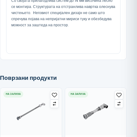
Со својата прилагодлива систем до 14 мм височина лесно
се монтира. Структурата на отстранлива навртка олеснува
чистењето. Неговиот специјален дизајн не само што
спречува појава на непријатни мириси туку и обезбедува
можност за заштеда на простор.
Поврзани продукти
НА ЗАЛИХА
НА ЗАЛИХА