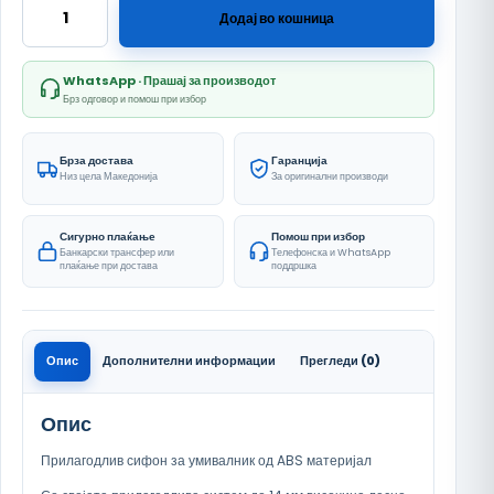
Moon Bela количина
Додај во кошница
WhatsApp · Прашај за производот
Брз одговор и помош при избор
Брза достава
Гаранција
Низ цела Македонија
За оригинални производи
Сигурно плаќање
Помош при избор
Банкарски трансфер или
Телефонска и WhatsApp
плаќање при достава
поддршка
Опис
Дополнителни информации
Прегледи (0)
Опис
Прилагодлив сифон за умивалник од ABS материјал