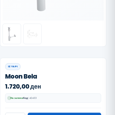
IZ YAPI
Moon Bela
1.720,00
ден
На залиха
Код:
42433