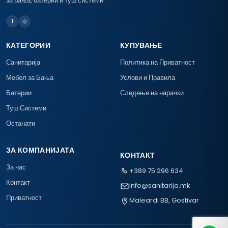
за бања, батерии и туш системи.
f
◎
КАТЕГОРИИ
КУПУВАЊЕ
Санитарија
Политика на Приватност
Мебел за Бања
Услови и Правила
Батерии
Следење на нарачки
Туш Системи
Останати
ЗА КОМПАНИЈАТА
КОНТАКТ
За нас
+389 75 296 634
Контакт
info@sanitarija.mk
Приватност
Maleardi BB, Gostivar