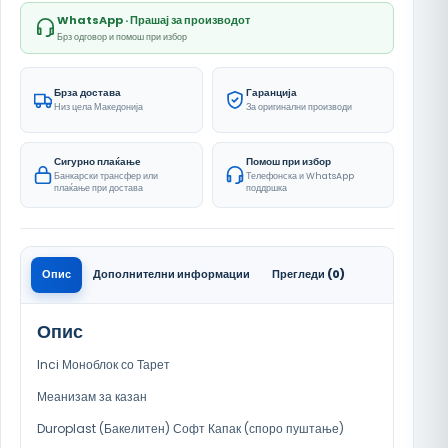
WhatsApp · Прашај за производот
Брз одговор и помош при избор
Брза достава
Гаранција
Низ цела Македонија
За оригинални производи
Сигурно плаќање
Помош при избор
Банкарски трансфер или
Телефонска и WhatsApp
плаќање при достава
поддршка
Опис
Дополнителни информации
Прегледи (0)
Опис
Inci Моноблок со Тарет
Меанизам за казан
Duroplast (Бакелитен) Софт Капак (споро пуштање)