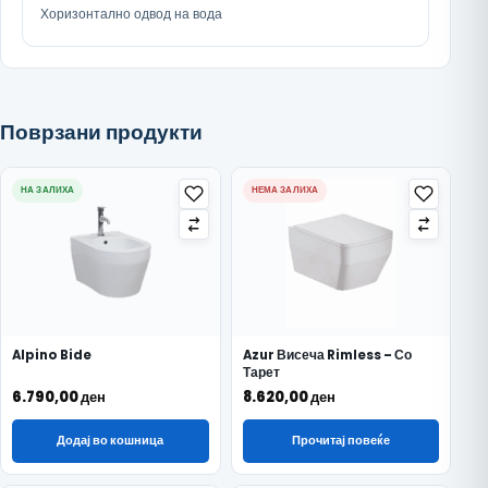
Хоризонтално одвод на вода
Поврзани продукти
НА ЗАЛИХА
НЕМА ЗАЛИХА
Alpino Bide
Azur Висеча Rimless – Со
Тарет
6.790,00
ден
8.620,00
ден
Додај во кошница
Прочитај повеќе