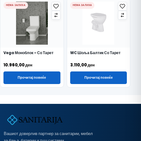
НЕМА ЗАЛИХА
НЕМА ЗАЛИХА
Vega Моноблок – Со Тарет
WC Шоља Балтик Со Тарет
10.960,00
ден
3.110,00
ден
Прочитај повеќе
Прочитај повеќе
Вашиот доверлив партнер за санитарии, мебел
за бања, батерии и туш системи.