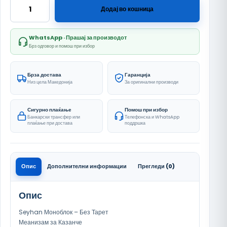
Seyhan Моноблок - Без Тарет количина
Додај во кошница
WhatsApp · Прашај за производот
Брз одговор и помош при избор
Брза достава
Гаранција
Низ цела Македонија
За оригинални производи
Сигурно плаќање
Помош при избор
Банкарски трансфер или
Телефонска и WhatsApp
плаќање при достава
поддршка
Опис
Дополнителни информации
Прегледи (0)
Опис
Seyhan Моноблок – Без Тарет
Меанизам за Казанче