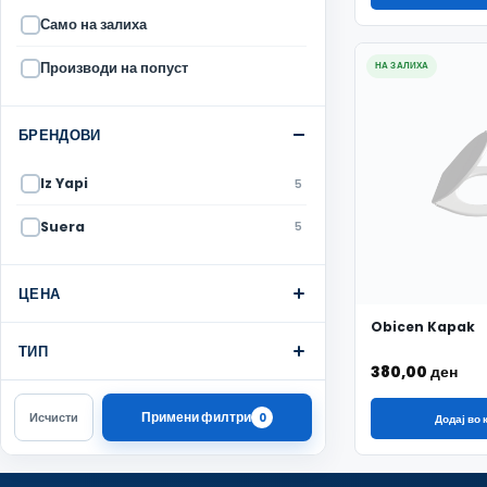
Само на залиха
Производи на попуст
НА ЗАЛИХА
БРЕНДОВИ
Iz Yapi
5
Suera
5
ЦЕНА
Obicen Kapak
ТИП
380,00
ден
Примени филтри
Исчисти
0
Додај во