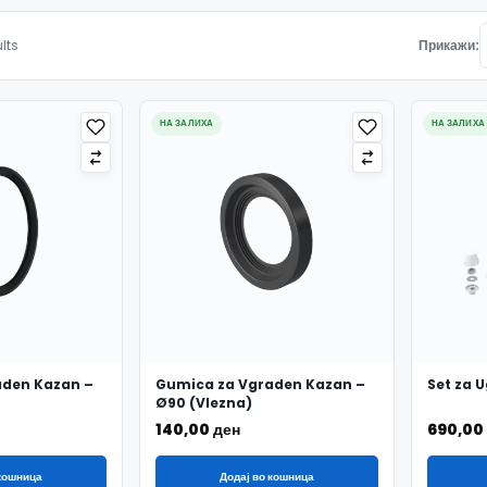
Подредено по најнови
lts
Прикажи:
НА ЗАЛИХА
НА ЗАЛИХА
aden Kazan –
Gumica za Vgraden Kazan –
Set za 
Ø90 (Vlezna)
140,00
ден
690,00
 кошница
Додај во кошница