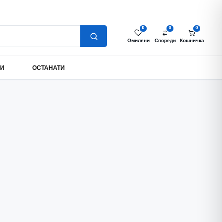
Најава за партнери
Моја сметка
MK
0
0
0
Омилени
Спореди
Кошничка
МИ
ОСТАНАТИ