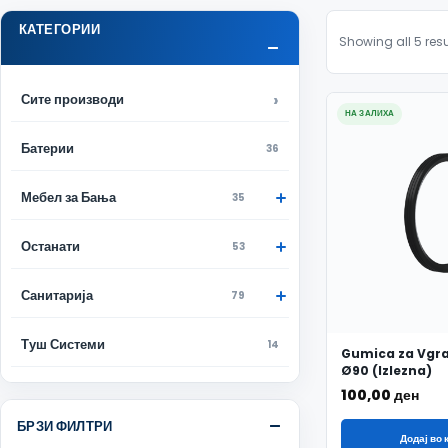
КАТЕГОРИИ
Showing all 5 resu
Сите производи
НА ЗАЛИХА
Батерии
36
Мебел за Бања
35
Останати
53
Санитарија
79
Туш Системи
14
Gumica za Vgr
Ø90 (Izlezna)
100,00
ден
БРЗИ ФИЛТРИ
Додај во