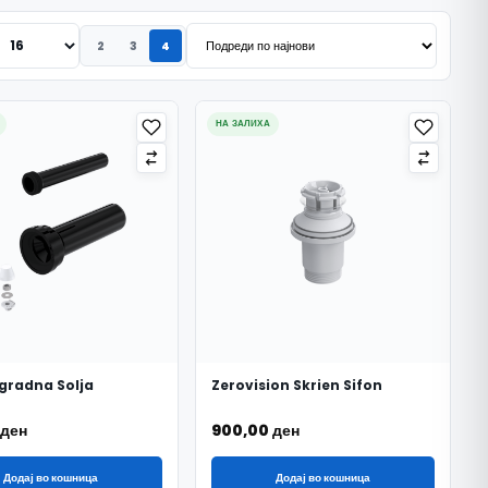
2
3
4
НА ЗАЛИХА
Ugradna Solja
Zerovision Skrien Sifon
ден
900,00
ден
Додај во кошница
Додај во кошница